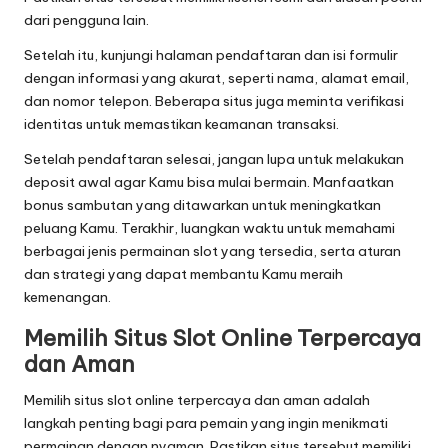
dari pengguna lain.
Setelah itu, kunjungi halaman pendaftaran dan isi formulir
dengan informasi yang akurat, seperti nama, alamat email,
dan nomor telepon. Beberapa situs juga meminta verifikasi
identitas untuk memastikan keamanan transaksi.
Setelah pendaftaran selesai, jangan lupa untuk melakukan
deposit awal agar Kamu bisa mulai bermain. Manfaatkan
bonus sambutan yang ditawarkan untuk meningkatkan
peluang Kamu. Terakhir, luangkan waktu untuk memahami
berbagai jenis permainan slot yang tersedia, serta aturan
dan strategi yang dapat membantu Kamu meraih
kemenangan.
Memilih Situs Slot Online Terpercaya
dan Aman
Memilih situs slot online terpercaya dan aman adalah
langkah penting bagi para pemain yang ingin menikmati
permainan dengan nyaman. Pastikan situs tersebut memiliki