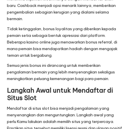
baru. Cashback menjadi opsi menarik lainnya, memberikan
pengembalian sebagian kerugian yang dialami selama
bermain.
Tidak ketinggalan, bonus loyalitas yang diberikan kepada
pemain setia sebagai bentuk apresiasi dari platform.
Beberapa kasino online juga menawarkan bonus referral, di
mana pemain bisa mendapatkan hadiah dengan mengajak
teman untuk bergabung.
Semua jenis bonus ini dirancang untuk memberikan
pengalaman bermain yang lebih menyenangkan sekaligus
meningkatkan peluang kemenangan bagi para pemain.
Langkah Awal untuk Mendaftar di
Situs Slot
Mendaftar di situs slot bisa menjadi pengalaman yang
menyenangkan dan menguntungkan. Langkah awal yang
perlu Kamu lakukan adalah memilih situs yang terpercaya.
Pastikan situs tersebut memiliki lisensi resmi dan ulasan positif