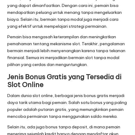
yang dapat dimanfaatkan. Dengan cara ini, pemain bisa
mendapatkan peluang untuk menang tanpa mengeluarkan
biaya. Selain itu, bermain tanpa modal juga menjadi cara
yang efektif untuk mempelajari strategi permainan.
Pemain bisa mengasah keterampilan dan meningkatkan
pemahaman tentang mekanisme slot. Terakhir, pengalaman
bermain menjadi lebih menyenangkan karena tanpa tekanan
finansial. Semua ini menjadikan bermain slot tanpa modal
pilihan yang cerdas dan menguntungkan.
Jenis Bonus Gratis yang Tersedia di
Slot Online
Dalam dunia slot online, berbagai jenis bonus gratis menjadi
daya tarik utama bagi pemain. Salah satu bonus yang paling
populer adalah putaran gratis, yang memungkinkan pemain
mencoba permainan tanpa menggunakan saldo mereka.
Selain itu, ada juga bonus tanpa deposit, di mana pemain
menerima sejumlah kredit hanya dengan mendaftar akun