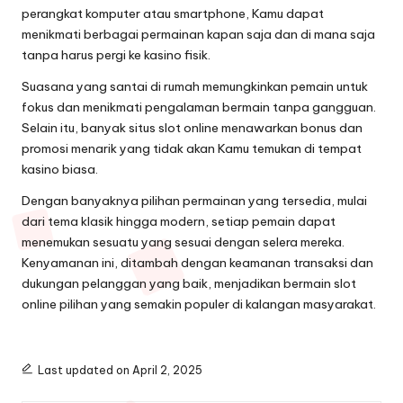
perangkat komputer atau smartphone, Kamu dapat
menikmati berbagai permainan kapan saja dan di mana saja
tanpa harus pergi ke kasino fisik.
Suasana yang santai di rumah memungkinkan pemain untuk
fokus dan menikmati pengalaman bermain tanpa gangguan.
Selain itu, banyak situs slot online menawarkan bonus dan
promosi menarik yang tidak akan Kamu temukan di tempat
kasino biasa.
Dengan banyaknya pilihan permainan yang tersedia, mulai
dari tema klasik hingga modern, setiap pemain dapat
menemukan sesuatu yang sesuai dengan selera mereka.
Kenyamanan ini, ditambah dengan keamanan transaksi dan
dukungan pelanggan yang baik, menjadikan bermain slot
online pilihan yang semakin populer di kalangan masyarakat.
Last updated on April 2, 2025