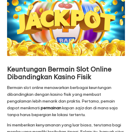
Keuntungan Bermain Slot Online
Dibandingkan Kasino Fisik
Bermain
slot
online menawarkan berbagai keuntungan
dibandingkan dengan kasino fisik yang membuat
pengalaman lebih menarik dan praktis. Pertama, pemain
dapat menikmati
permainan
kapan
saja
dan di mana saja
tanpa harus bepergian ke lokasi tertentu.
Ini memberikan kenyamanan yang luar biasa, terutama bagi
mereka yang memiliki kesibukan tinggi. Selain itu, banyak situs