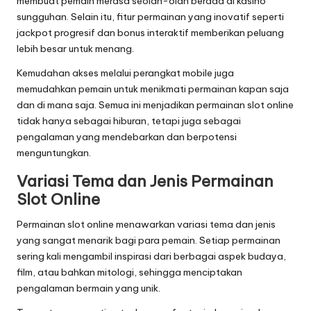
membuat pemain merasa seolah-olah berada di kasino
sungguhan. Selain itu, fitur permainan yang inovatif seperti
jackpot progresif dan bonus interaktif memberikan peluang
lebih besar untuk menang.
Kemudahan akses melalui perangkat mobile juga
memudahkan pemain untuk menikmati permainan kapan saja
dan di mana saja. Semua ini menjadikan permainan slot online
tidak hanya sebagai hiburan, tetapi juga sebagai
pengalaman yang mendebarkan dan berpotensi
menguntungkan.
Variasi Tema dan Jenis Permainan
Slot Online
Permainan slot online menawarkan variasi tema dan jenis
yang sangat menarik bagi para pemain. Setiap permainan
sering kali mengambil inspirasi dari berbagai aspek budaya,
film, atau bahkan mitologi, sehingga menciptakan
pengalaman bermain yang unik.