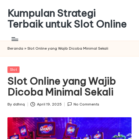
Kumpulan Strategi
Skip
to
Terbaik untuk Slot Online
content
Beranda
»
Slot Online yang Wajib Dicoba Minimal Sekali
Posted
Slot
in
Slot Online yang Wajib
Dicoba Minimal Sekali
By
ddhnq
April 19, 2025
No Comments
Posted
by