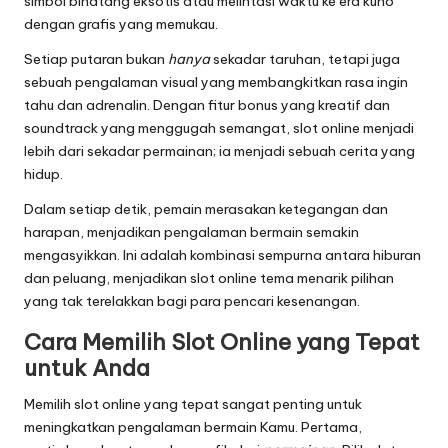
simbol binatang eksotis atau melintasi waktu ke era kuno
dengan grafis yang memukau.
Setiap putaran bukan
hanya
sekadar taruhan, tetapi juga
sebuah pengalaman visual yang membangkitkan rasa ingin
tahu dan adrenalin. Dengan fitur bonus yang kreatif dan
soundtrack yang menggugah semangat, slot online menjadi
lebih dari sekadar permainan; ia menjadi sebuah cerita yang
hidup.
Dalam setiap detik, pemain merasakan ketegangan dan
harapan, menjadikan pengalaman bermain semakin
mengasyikkan. Ini adalah kombinasi sempurna antara hiburan
dan peluang, menjadikan slot online tema menarik pilihan
yang tak terelakkan bagi para pencari kesenangan.
Cara Memilih Slot Online yang Tepat
untuk Anda
Memilih slot online yang tepat sangat penting untuk
meningkatkan pengalaman bermain Kamu. Pertama,