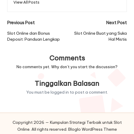
View All Posts
Post
Previous Post
Next Post
navigation
Slot Online dan Bonus
Slot Online Buat yang Suka
Deposit: Panduan Lengkap
Hal Mistis
Comments
No comments yet. Why don’t you start the discussion?
Tinggalkan Balasan
You must be
logged in
to post a comment.
Copyright 2026 — Kumpulan Strategi Terbaik untuk Slot
Online. All rights reserved.
Bloglo WordPress Theme