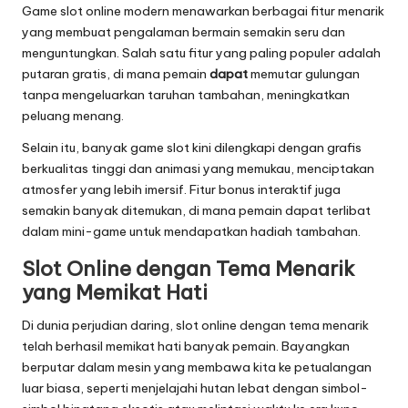
Game slot online modern menawarkan berbagai fitur menarik
yang membuat pengalaman bermain semakin seru dan
menguntungkan. Salah satu fitur yang paling populer adalah
putaran gratis, di mana pemain
dapat
memutar gulungan
tanpa mengeluarkan taruhan tambahan, meningkatkan
peluang menang.
Selain itu, banyak game slot kini dilengkapi dengan grafis
berkualitas tinggi dan animasi yang memukau, menciptakan
atmosfer yang lebih imersif. Fitur bonus interaktif juga
semakin banyak ditemukan, di mana pemain dapat terlibat
dalam mini-game untuk mendapatkan hadiah tambahan.
Slot Online dengan Tema Menarik
yang Memikat Hati
Di dunia perjudian daring, slot online dengan tema menarik
telah berhasil memikat hati banyak pemain. Bayangkan
berputar dalam mesin yang membawa kita ke petualangan
luar biasa, seperti menjelajahi hutan lebat dengan simbol-