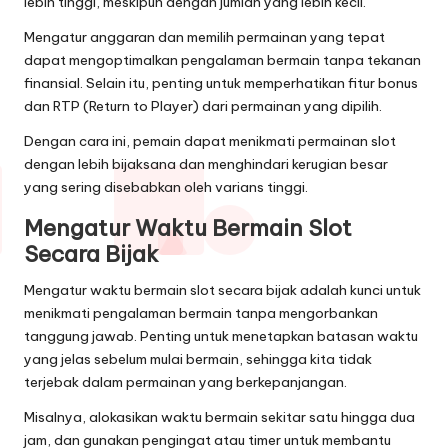
lebih tinggi, meskipun dengan jumlah yang lebih kecil.
Mengatur anggaran dan memilih permainan yang tepat
dapat mengoptimalkan pengalaman bermain tanpa tekanan
finansial. Selain itu, penting untuk memperhatikan fitur bonus
dan RTP (Return to Player) dari permainan yang dipilih.
Dengan cara ini, pemain dapat menikmati permainan slot
dengan lebih bijaksana dan menghindari kerugian besar
yang sering disebabkan oleh varians tinggi.
Mengatur Waktu Bermain Slot
Secara Bijak
Mengatur waktu bermain slot secara bijak adalah kunci untuk
menikmati pengalaman bermain tanpa mengorbankan
tanggung jawab. Penting untuk menetapkan batasan waktu
yang jelas sebelum mulai bermain, sehingga kita tidak
terjebak dalam permainan yang berkepanjangan.
Misalnya, alokasikan waktu bermain sekitar satu hingga dua
jam, dan gunakan pengingat atau timer untuk membantu