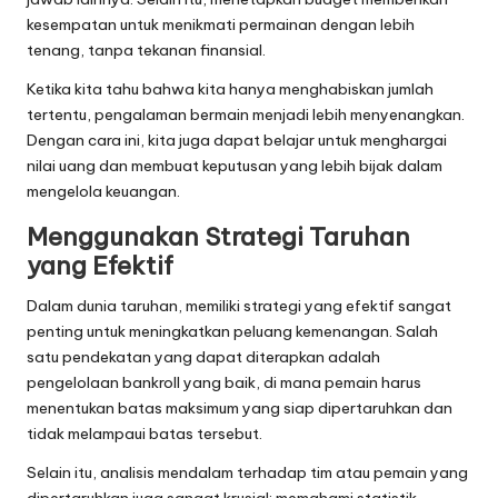
kesempatan untuk menikmati permainan dengan lebih
tenang, tanpa tekanan finansial.
Ketika kita tahu bahwa kita hanya menghabiskan jumlah
tertentu, pengalaman bermain menjadi lebih menyenangkan.
Dengan cara ini, kita juga dapat belajar untuk menghargai
nilai uang dan membuat keputusan yang lebih bijak dalam
mengelola keuangan.
Menggunakan Strategi Taruhan
yang Efektif
Dalam dunia taruhan, memiliki strategi yang efektif sangat
penting untuk meningkatkan peluang kemenangan. Salah
satu pendekatan yang dapat diterapkan adalah
pengelolaan bankroll yang baik, di mana pemain harus
menentukan batas maksimum yang siap dipertaruhkan dan
tidak melampaui batas tersebut.
Selain itu, analisis mendalam terhadap tim atau pemain yang