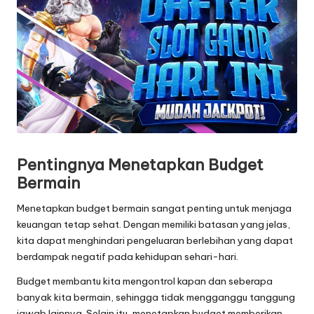
Pentingnya Menetapkan Budget
Bermain
Menetapkan
budget
bermain sangat penting untuk menjaga
keuangan tetap sehat. Dengan memiliki batasan yang jelas,
kita dapat menghindari pengeluaran berlebihan yang dapat
berdampak negatif pada kehidupan sehari-hari.
Budget membantu kita mengontrol kapan dan seberapa
banyak kita bermain, sehingga tidak mengganggu tanggung
jawab lainnya. Selain itu, menetapkan budget memberikan