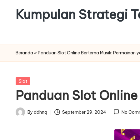
Kumpulan Strategi Te
Skip
to
content
Beranda
»
Panduan Slot Online Bertema Musik: Permainan 
Posted
Slot
in
Panduan Slot Online
By
ddhnq
September 29, 2024
No Com
Posted
by