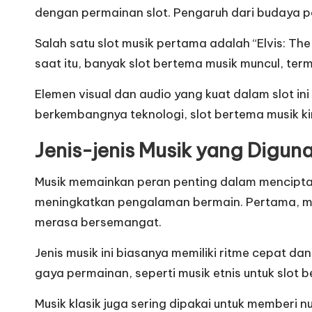
dengan permainan slot. Pengaruh dari budaya po
Salah satu slot musik pertama adalah “Elvis: Th
saat itu, banyak slot bertema musik muncul, te
Elemen visual dan audio yang kuat dalam slot i
berkembangnya teknologi, slot bertema musik kin
Jenis-jenis Musik yang Digun
Musik memainkan peran penting dalam menciptak
meningkatkan pengalaman bermain. Pertama, mus
merasa bersemangat.
Jenis musik ini biasanya memiliki ritme cepat d
gaya permainan, seperti musik etnis untuk slot 
Musik klasik juga sering dipakai untuk memberi n