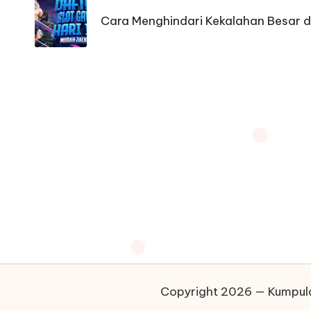
navigation
Cara Menghindari Kekalahan Besar di
Copyright 2026 — Kumpulan 