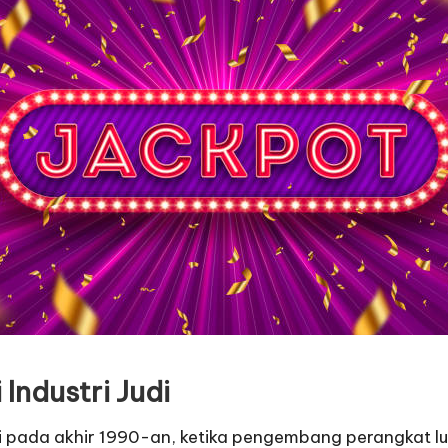
Industri Judi
ulai pada akhir 1990-an, ketika pengembang perangkat