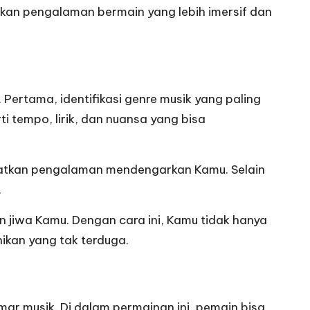
kan pengalaman bermain yang lebih imersif dan
Pertama, identifikasi genre musik yang paling
ti tempo, lirik, dan nuansa yang bisa
gkatkan pengalaman mendengarkan Kamu. Selain
.
 jiwa Kamu. Dengan cara ini, Kamu tidak hanya
kan yang tak terduga.
r musik. Di dalam permainan ini, pemain bisa