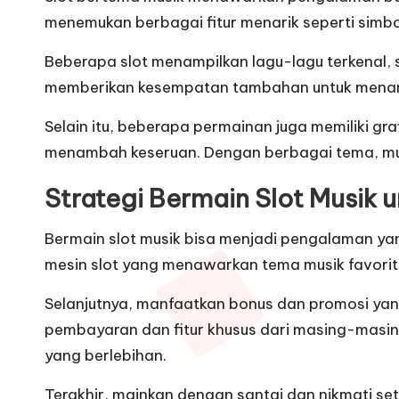
menemukan berbagai fitur menarik seperti simbo
Beberapa slot menampilkan lagu-lagu terkenal, s
memberikan kesempatan tambahan untuk menan
Selain itu, beberapa permainan juga memiliki g
menambah keseruan. Dengan berbagai tema, mulai
Strategi Bermain Slot Musik 
Bermain slot musik bisa menjadi pengalaman ya
mesin slot yang menawarkan tema musik favorit 
Selanjutnya, manfaatkan bonus dan promosi ya
pembayaran dan fitur khusus dari masing-masin
yang berlebihan.
Terakhir, mainkan dengan santai dan nikmati s