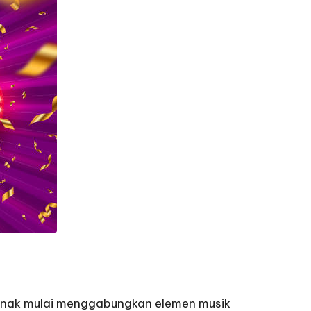
 lunak mulai menggabungkan elemen musik