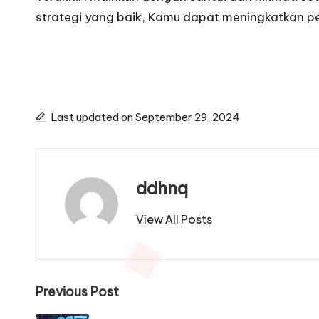
strategi yang baik, Kamu dapat meningkatkan p
Last updated on September 29, 2024
ddhnq
View All Posts
Post
Previous Post