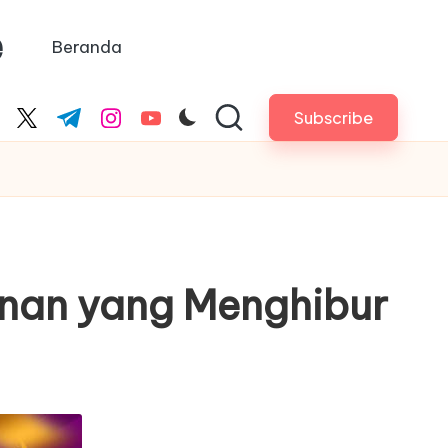
e
Beranda
Subscribe
cebook.com
twitter.com
t.me
instagram.com
youtube.com
inan yang Menghibur