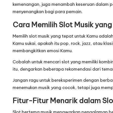
kemenangan, juga menambah keseruan dalam per
menyenangkan bagi para pemain.
Cara Memilih Slot Musik yang
Memilih slot musik yang tepat untuk Kamu adala
Kamu sukai, apakah itu pop, rock, jazz, atau klas
membangkitkan emosi Kamu.
Cobalah untuk mencari slot yang memiliki komb
itu, dengarkan beberapa rekomendasi dari tema
Jangan ragu untuk bereksperimen dengan berbag
menemukan musik yang cocok, tetapi juga mem
Fitur-Fitur Menarik dalam Sl
Slot bertema musik menawarkan pengalaman ber